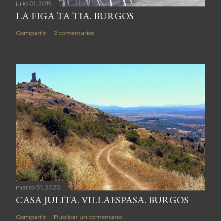
julio 01, 2019
t
LA FIGA TA TIA. BURGOS
a
r
Compartir
2 comentarios
i
o
marzo 31, 2020
CASA JULITA. VILLAESPASA. BURGOS
Compartir
Publicar un comentario