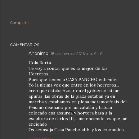
Compartir
COMENTARIOS
Anónimo
18 de enero de 2016 a las 9:40
Hola Berta.
Te voy a contar que es lo mejor de los
Herreros...
Pues que tienen a CASA PANCHO enfrente
Yo la ultima vez que entre en los herreros,..
creo que estaba Aznar en el gobierno, si me
apuras ,las obras de la plaza estaban ya en
marcha y estabamos en plena metamorfosis del
Feismo diseñado por un catalán y habian
colocado esa absurda y hortera basa a la
escultura de carlos III,....me enciendo, es que me
enciendo
Os aconseja Casa Pancho ahh. y los cojonudos..