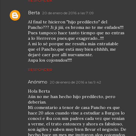
RESPONDER
Berta
20 de enero de 2016 a las 7:09
Al final te hicieron "hijo predilecto" del
Pancho??? Ji ji jiii, es broma no te me enfades!!!!
Pues tampoco hace tanto tiempo que no entras
a lo Herreros pues,que exagerado...!!!!
A mí lo sé porque me resulta más entrañable
que el Pancho,que está muy bien ehhhh, me
dejaré caer por allí nuevamente.
Aupa los cojonudos!!!!!
RESPONDER
Anónimo
20 de enero de 2016 a las 9:42
Hola Berta
Aún no me han hecho hijo predilecto, pero
deberían.
Mi comentario a tenor de casa Pancho es que
hace 20 años cuando vine a estudiar a Burgos lo
conocí e iba con mis padres cada vez que venían
a verme, el trato entonces y ahora es fabuloso,
son ágiles y saben muy bien llevar el negocio. De
hecho hace un mes me invitaron alos cojonudos,