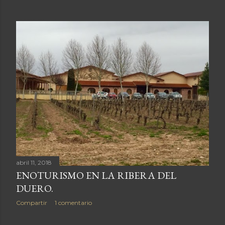
n
t
r
a
d
a
s
abril 11, 2018
ENOTURISMO EN LA RIBERA DEL
DUERO.
Compartir
1 comentario