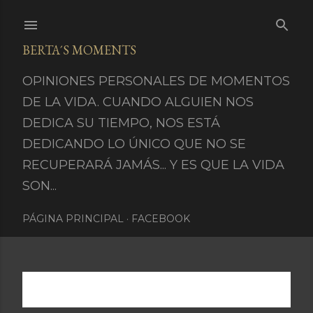
Ir al contenido principal
BERTA´S MOMENTS
OPINIONES PERSONALES DE MOMENTOS
DE LA VIDA. CUANDO ALGUIEN NOS
DEDICA SU TIEMPO, NOS ESTÁ
DEDICANDO LO ÚNICO QUE NO SE
RECUPERARÁ JAMÁS... Y ES QUE LA VIDA
SON...
PÁGINA PRINCIPAL
FACEBOOK
Mostrando entradas de abril 11, 2018
MOSTRAR TODO
E