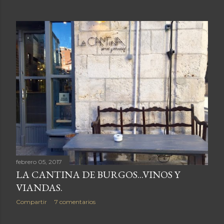
n
t
r
a
d
a
s
febrero 05, 2017
LA CANTINA DE BURGOS...VINOS Y
VIANDAS.
Compartir
7 comentarios