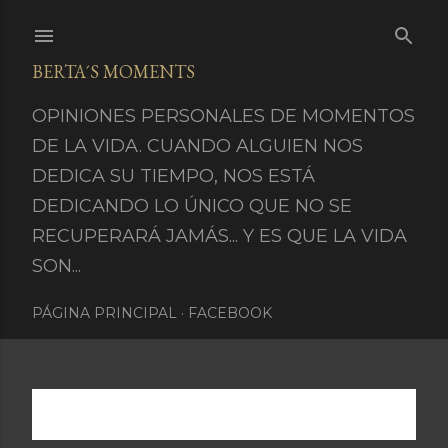
Ir al contenido principal
BERTA´S MOMENTS
OPINIONES PERSONALES DE MOMENTOS
DE LA VIDA. CUANDO ALGUIEN NOS
DEDICA SU TIEMPO, NOS ESTÁ
DEDICANDO LO ÚNICO QUE NO SE
RECUPERARÁ JAMÁS... Y ES QUE LA VIDA
SON...
PÁGINA PRINCIPAL
FACEBOOK
Mostrando entradas de febrero 5, 2017
MOSTRAR TODO
E