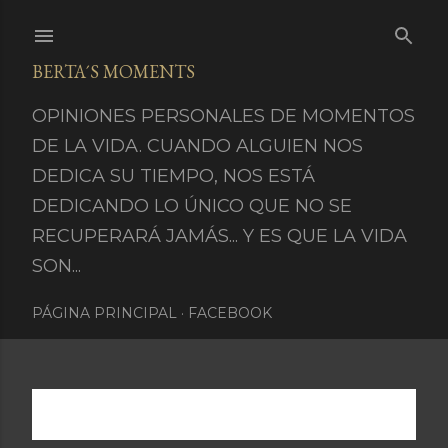
Ir al contenido principal
BERTA´S MOMENTS
OPINIONES PERSONALES DE MOMENTOS
DE LA VIDA. CUANDO ALGUIEN NOS
DEDICA SU TIEMPO, NOS ESTÁ
DEDICANDO LO ÚNICO QUE NO SE
RECUPERARÁ JAMÁS... Y ES QUE LA VIDA
SON...
PÁGINA PRINCIPAL
FACEBOOK
Mostrando entradas de abril 9, 2016
MOSTRAR TODO
E