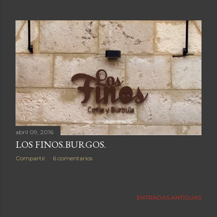
n
t
r
a
d
a
s
abril 09, 2016
LOS FINOS.BURGOS.
Compartir
6 comentarios
ENTRADAS ANTIGUAS