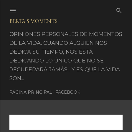
Ir al contenido principal
BERTA´S MOMENTS
OPINIONES PERSONALES DE MOMENTOS
DE LA VIDA. CUANDO ALGUIEN NOS
DEDICA SU TIEMPO, NOS ESTÁ
DEDICANDO LO ÚNICO QUE NO SE
RECUPERARÁ JAMÁS... Y ES QUE LA VIDA
SON...
PÁGINA PRINCIPAL
FACEBOOK
Mostrando entradas de junio 30, 2020
MOSTRAR TODO
E