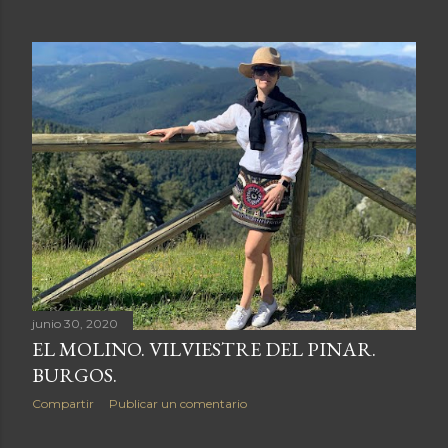
n
t
r
a
d
a
s
junio 30, 2020
EL MOLINO. VILVIESTRE DEL PINAR.
BURGOS.
Compartir
Publicar un comentario