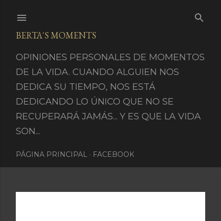
Ir al contenido principal
BERTA´S MOMENTS
OPINIONES PERSONALES DE MOMENTOS
DE LA VIDA. CUANDO ALGUIEN NOS
DEDICA SU TIEMPO, NOS ESTÁ
DEDICANDO LO ÚNICO QUE NO SE
RECUPERARÁ JAMÁS... Y ES QUE LA VIDA
SON...
PÁGINA PRINCIPAL
FACEBOOK
Mostrando entradas de noviembre 7, 2015
E
MOSTRAR TODO