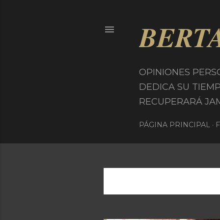
BERT
OPINIONES PERS
DEDICA SU TIEM
RECUPERARÁ JAMÁS
PÁGINA PRINCIPAL
Mostrando entradas de agosto 
E
n