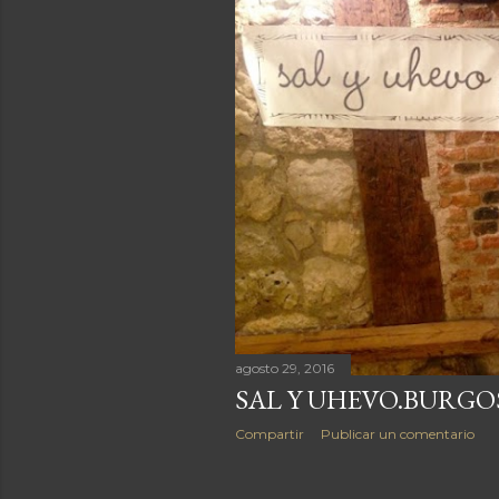
t
r
a
d
a
s
agosto 29, 2016
SAL Y UHEVO.BURGO
Compartir
Publicar un comentario