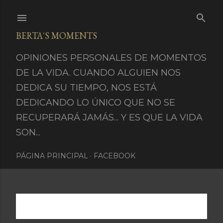
Ir al contenido principal
BERTA´S MOMENTS
OPINIONES PERSONALES DE MOMENTOS
DE LA VIDA. CUANDO ALGUIEN NOS
DEDICA SU TIEMPO, NOS ESTÁ
DEDICANDO LO ÚNICO QUE NO SE
RECUPERARÁ JAMÁS... Y ES QUE LA VIDA
SON...
PÁGINA PRINCIPAL
FACEBOOK
Mostrando entradas de marzo 19, 2016
MOSTRAR TODO
E