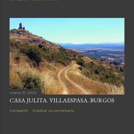
i
o
marzo 31, 2020
CASA JULITA. VILLAESPASA. BURGOS
Compartir
Publicar un comentario