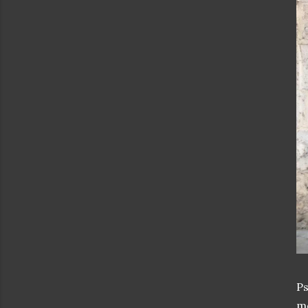
Ps
mo