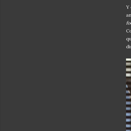
Y 
an
fo
Co
qu
di