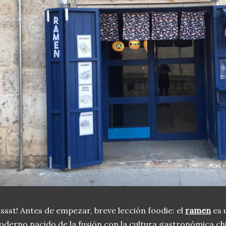
ssst! Antes de empezar, breve lección foodie: el
ramen
es 
derno nacido de la fusión con la cultura gastronómica china,