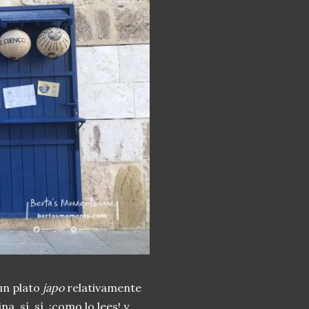
un plato
japo
relativamente
 sí, sí, ¡como lo lees! y