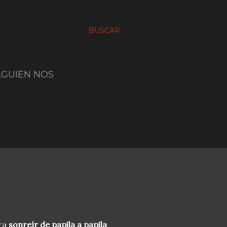
BUSCAR
LGUIEN NOS
ara
so
nreír de papila
a papila