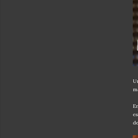
Un
má
En
es
de