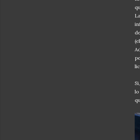
qu
La
in
de
(e
Ad
pe
li
Si
lo
qu