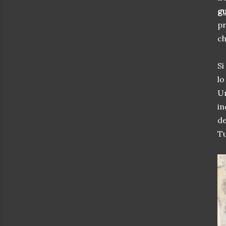
gu
pr
ch
Si
lo
Un
in
de
Tu