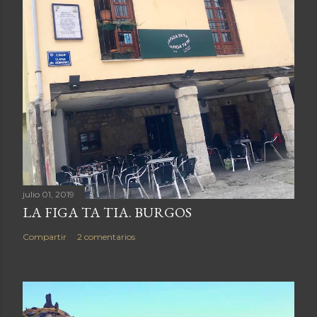
c
a
r
u
n
c
o
m
e
n
julio 01, 2019
t
LA FIGA TA TIA. BURGOS
a
r
Compartir
2 comentarios
i
o