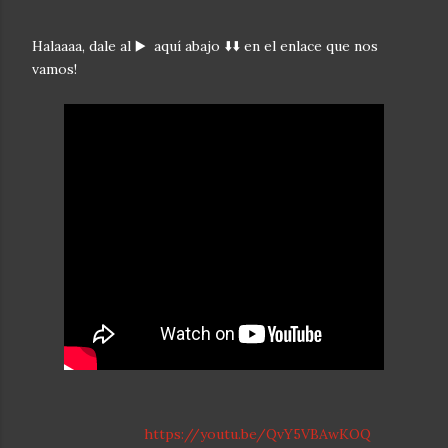
Halaaaa, dale al ▶️ aquí abajo ⬇️⬇️ en el enlace que nos
vamos!
https://youtu.be/QvY5VBAwKOQ