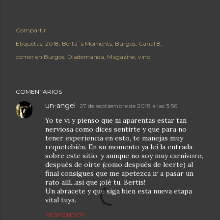
Compartir
Etiquetas:
2018
Berta´s Moments
Burgos
Canal 8
comer en Burgos
Dlademanda
Magazine
vino
COMENTARIOS
un-angel
27 de septiembre de 2018 a las 3:56
Yo te vi y pienso que ni aparentas estar tan
nerviosa como dices sentirte y que para no
tener experiencia en esto, te manejas muy
requetebién. En su momento ya leí la entrada
sobre este sitio, y aunque no soy muy carnívoro,
después de oírte (como después de leerte) al
final consigues que me apetezca ir a pasar un
rato allí...asi que ¡olé tu, Bertis!
Un abracete y que siga bien esta nueva etapa
vital tuya.
RESPONDER