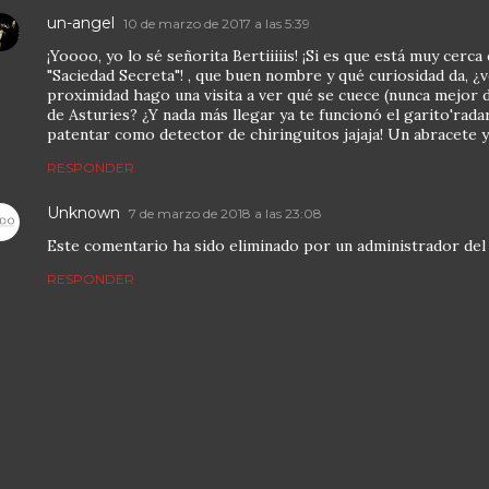
un-angel
10 de marzo de 2017 a las 5:39
¡Yoooo, yo lo sé señorita Bertiiiiis! ¡Si es que está muy cerca
"Saciedad Secreta"! , que buen nombre y qué curiosidad da, ¿
proximidad hago una visita a ver qué se cuece (nunca mejor di
de Asturies? ¿Y nada más llegar ya te funcionó el garito'radar
patentar como detector de chiringuitos jajaja! Un abracete y
RESPONDER
Unknown
7 de marzo de 2018 a las 23:08
Este comentario ha sido eliminado por un administrador del 
RESPONDER