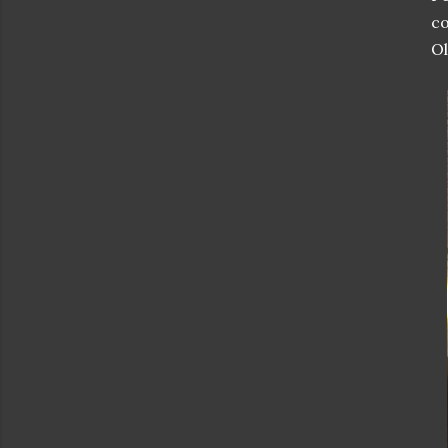
co
Ol