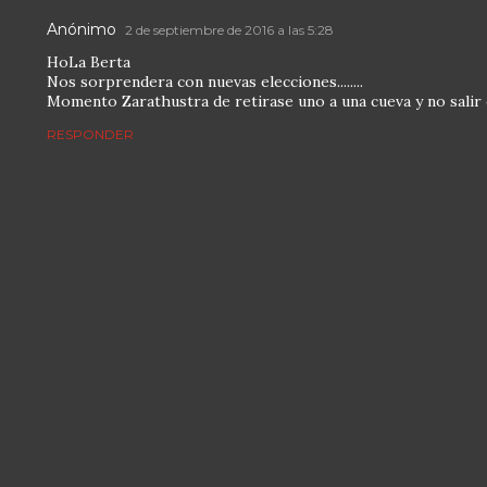
Anónimo
2 de septiembre de 2016 a las 5:28
HoLa Berta
Nos sorprendera con nuevas elecciones........
Momento Zarathustra de retirase uno a una cueva y no salir 
RESPONDER