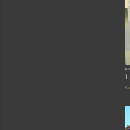
r
i
o
jul
L
Co