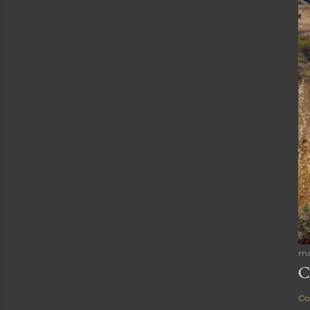
ma
C
Co